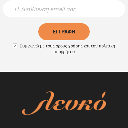
Newsletter Name
Newsletter Email
ΕΓΓΡΑΦΉ
Συμφωνώ με τους
όρους χρήσης
και την
πολιτική

απορρήτου