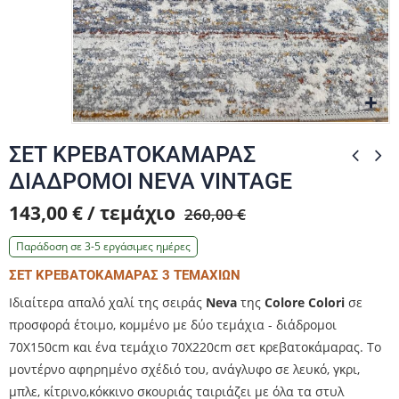
Zo
Zo
Zo
ΣΕΤ ΚΡΕΒΑΤΟΚΑΜΑΡΑΣ
ΔΙΑΔΡΟΜΟΙ NEVA VINTAGE
143,00 € / τεμάχιο
260,00 €
Παράδοση σε 3-5 εργάσιμες ημέρες
ΣΕΤ ΚΡΕΒΑΤΟΚΑΜΑΡΑΣ 3 ΤΕΜΑΧΙΩΝ
Ιδιαίτερα απαλό χαλί της σειράς
Neva
της
Colore Colori
σε
προσφορά έτοιμο, κομμένο με δύο τεμάχια - διάδρομοι
70Χ150cm και ένα τεμάχιο 70Χ220cm σετ κρεβατοκάμαρας. Το
μοντέρνο αφηρημένο σχέδιό του, ανάγλυφο σε λευκό, γκρι,
μπλε, κίτρινο,κόκκινο σκουριάς ταιριάζει με όλα τα στυλ