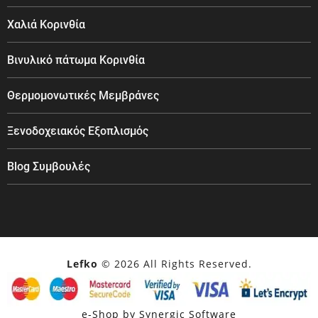
Χαλιά Κορινθία
Βινυλικό πάτωμα Κορινθία
Θερμομονωτικές Μεμβράνες
Ξενοδοχειακός Εξοπλισμός
Blog Συμβουλές
Lefko
© 2026 All Rights Reserved.
e-Shop by Synergic Software