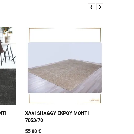
❮
❯
NTI
ΧΑΛΙ SHAGGY ΕΚΡΟΥ MONTI
ΧΑΛΙ SHA
7053/70
MONTI 70
55,00 €
55,00 €