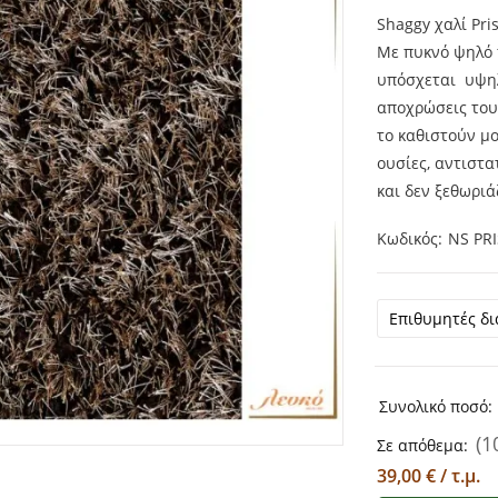
Shaggy χαλί Pri
Με πυκνό ψηλό 
υπόσχεται υψηλ
αποχρώσεις του 
το καθιστούν μο
ουσίες, αντιστα
και δεν ξεθωριά
Κωδικός
NS PR
Συνολικό ποσό:
(1
Σε απόθεμα:
39,00 € / τ.μ.