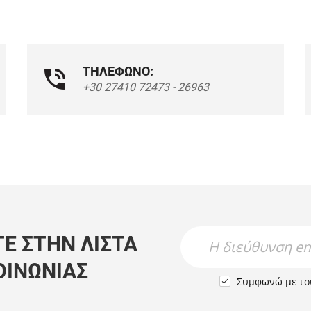
ΤΗΛΕΦΩΝΟ:
+30 27410 72473 - 26963
Newsletter Name
Newsletter Email
Ε ΣΤΗΝ ΛΊΣΤΑ
ΟΙΝΩΝΊΑΣ
Συμφωνώ με τ
