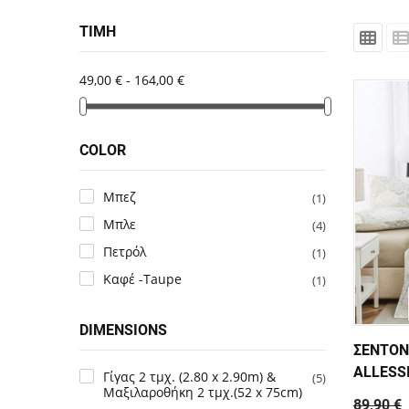
ΤΙΜΉ
49,00 € - 164,00 €
Price slider
Price slider
COLOR
Μπεζ
(1)
Μπλε
(4)
Πετρόλ
(1)
Καφέ -Taupe
(1)
DIMENSIONS
ΣΕΝΤΟΝ
ALLESS
Γίγας 2 τμχ. (2.80 x 2.90m) &
(5)
Μαξιλαροθήκη 2 τμχ.(52 x 75cm)
89,90 €