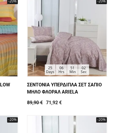
-20%
-20%
25
06
51
01
Days
Hrs
Min
Sec
LLOW
ΣΕΝΤΟΝΙΑ ΥΠΕΡΔΙΠΛΑ ΣΕΤ ΣΑΠΙΟ
ΜΗΛΟ ΦΛΟΡΑΛ ARIELA
89,90 €
71,92 €
-20%
-20%