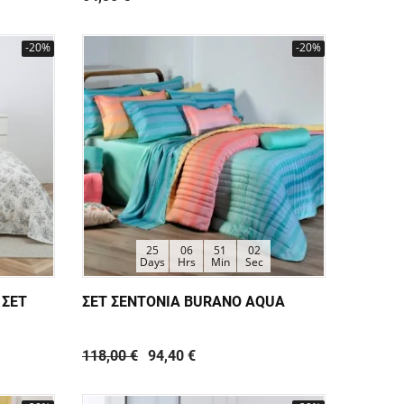
-20%
-20%
25
06
51
01
Days
Hrs
Min
Sec
 ΣΕΤ
ΣΕΤ ΣΕΝΤΟΝΙΑ BURANO AQUA
118,00 €
94,40 €