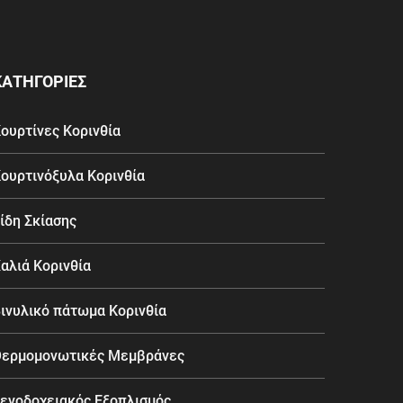
ΚΑΤΗΓΟΡΙΕΣ
ουρτίνες Κορινθία
ουρτινόξυλα Κορινθία
ίδη Σκίασης
αλιά Κορινθία
ινυλικό πάτωμα Κορινθία
ερμομονωτικές Μεμβράνες
ενοδοχειακός Εξοπλισμός