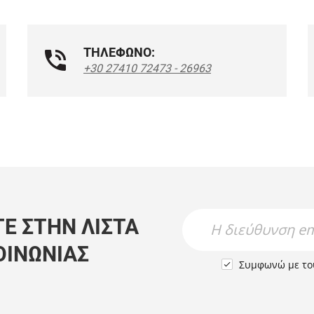
ΤΗΛΕΦΩΝΟ:
+30 27410 72473 - 26963
Newsletter Name
Newsletter Email
Ε ΣΤΗΝ ΛΊΣΤΑ
ΟΙΝΩΝΊΑΣ
Συμφωνώ με τ
