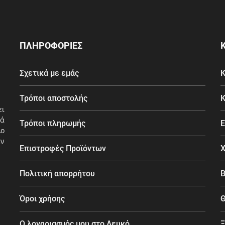
ΠΛΗΡΟΦΟΡΙΕΣ
Σχετικά με εμάς
Κ
Τρόποι αποστολής
Κ
ει
ά
Τρόποι πληρωμής
Ε
λο
εν
Επιστροφές Προϊόντων
Χ
Πολιτική απορρήτου
Β
Όροι χρήσης
Θ
Ο λογαριασμός μου στο Λευκό
Ξ