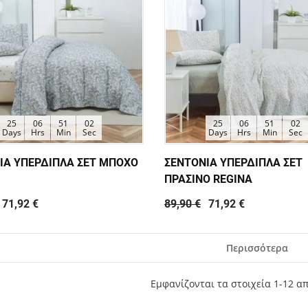
25
06
51
01
25
06
51
01
Days
Hrs
Min
Sec
Days
Hrs
Min
Sec
ΙΑ ΥΠΕΡΔΙΠΛΑ ΣΕΤ ΜΠΟΧΟ
ΣΕΝΤΟΝΙΑ ΥΠΕΡΔΙΠΛΑ ΣΕΤ
ΠΡΑΣΙΝΟ REGINA
71,92 €
89,90 €
71,92 €
Περισσότερα
Εμφανίζονται τα στοιχεία 1-12 α