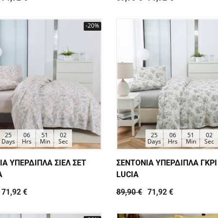
-20%
25
06
51
01
25
06
51
01
Days
Hrs
Min
Sec
Days
Hrs
Min
Sec
ΙΑ ΥΠΕΡΔΙΠΛΑ ΣΙΕΛ ΣΕΤ
ΣΕΝΤΟΝΙΑ ΥΠΕΡΔΙΠΛΑ ΓΚΡΙ
A
LUCIA
71,92 €
89,90 €
71,92 €