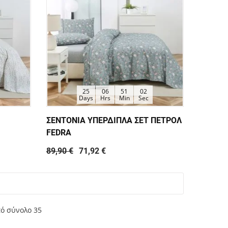
25
06
51
01
Days
Hrs
Min
Sec
ΣΕΝΤΟΝΙΑ ΥΠΕΡΔΙΠΛΑ ΣΕΤ ΠΕΤΡΟΛ
FEDRA
89,90 €
71,92 €
πό σύνολο 35