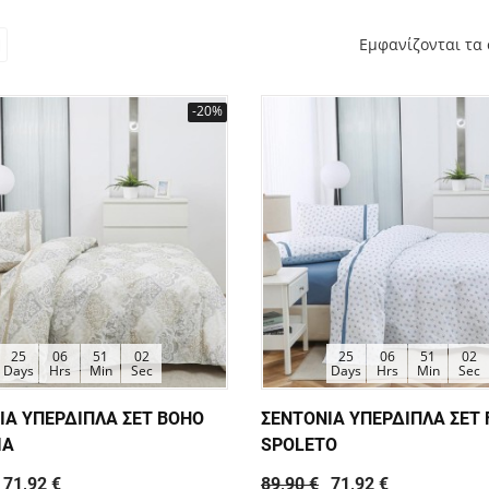
Εμφανίζονται τα 
-20%
25
06
51
01
25
06
51
01
Days
Hrs
Min
Sec
Days
Hrs
Min
Sec
ΙΑ ΥΠΕΡΔΙΠΛΑ ΣΕΤ BOHO
ΣΕΝΤΟΝΙΑ ΥΠΕΡΔΙΠΛΑ ΣΕΤ
IA
SPOLETO
71,92 €
89,90 €
71,92 €