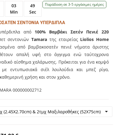
Παράδοση σε 3-5 εργάσιμες ημέρες
03
48
Min
Sec
ΣΑΤΕΝ ΣΕΝΤΟΝΙΑ ΥΠΕΡΔΙΠΛΑ
 υπέρδιπλα από
100% Βαμβάκι Σατέν Πενιέ 220
σετ σεντονιών
Tamara
της εταιρείας
Liolios Home
υασμένα από βαμβακοσατέν πενιέ νήματα άριστης
αθέτουν απαλή υφή στο άγγιγμα ενώ ταύτοχρονα
αδικό αίσθημα χαλάρωσης. Πρόκειται για ένα κομψό
 με εντυπωσιακά σιέλ λουλούδια και μπεζ ρίγα,
 καθημερινή χρήση και στον χρόνο.
AMARA 000000002712