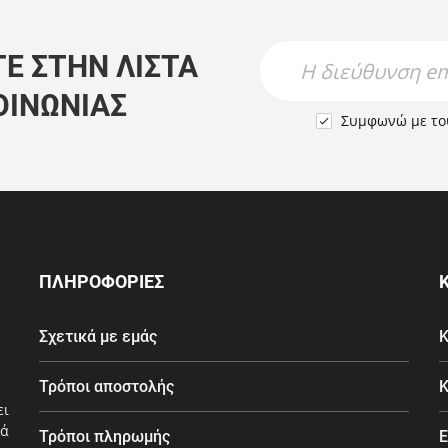
Newsletter Name
Newsletter Email
Ε ΣΤΗΝ ΛΊΣΤΑ
ΟΙΝΩΝΊΑΣ
Συμφωνώ με τ

ΠΛΗΡΟΦΟΡΙΕΣ
Σχετικά με εμάς
Κ
Τρόποι αποστολής
Κ
ει
ά
Τρόποι πληρωμής
Ε