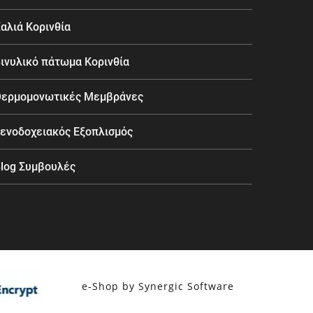
αλιά Κορινθία
ινυλικό πάτωμα Κορινθία
ερμομονωτικές Μεμβράνες
ενοδοχειακός Εξοπλισμός
log Συμβουλές
e-Shop by Synergic Software