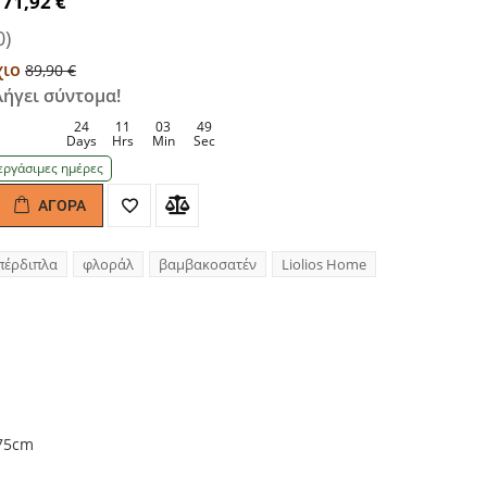
71,92 €
0)
χιο
89,90 €
ήγει σύντομα!
24
11
03
48
Days
Hrs
Min
Sec
εργάσιμες ημέρες
ΑΓΟΡΆ
antity
πέρδιπλα
φλοράλ
βαμβακοσατέν
Liolios Home
Χ75cm