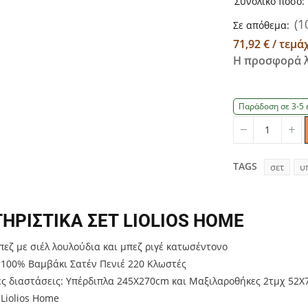
Συνολικό ποσό:
(1
Σε απόθεμα:
71,92 € / τεμά
Η προσφορά λ
Παράδοση σε 3-5 
Quantity
Qu
TAGS
σετ
υ
ΗΡΙΣΤΙΚΑ ΣΕΤ LIOLIOS HOME
εζ με σιέλ λουλούδια και μπεζ ριγέ κατωσέντονο
 100% Βαμβάκι Σατέν Πενιέ 220 Κλωστές
ες διαστάσεις: Υπέρδιπλα 245Χ270cm και Μαξιλαροθήκες 2τμχ 52
 Liolios Home