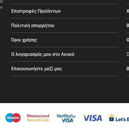
λο
εν
Επιστροφές Προϊόντων
Χ
Πολιτική απορρήτου
Β
Όροι χρήσης
Θ
Ο λογαριασμός μου στο Λευκό
Ξ
Επικοινωνήστε μαζί μας
B