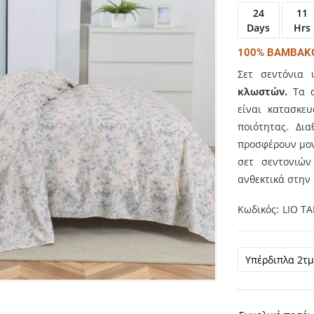
24
11
Days
Hrs
100% ΒΑΜΒΑΚΟ
Σετ σεντόνια
κλωστών.
Τα 
είναι κατασκε
ποιότητας. Δι
προσφέρουν μον
σετ σεντονιών
ανθεκτικά στην
Κωδικός
LIO T