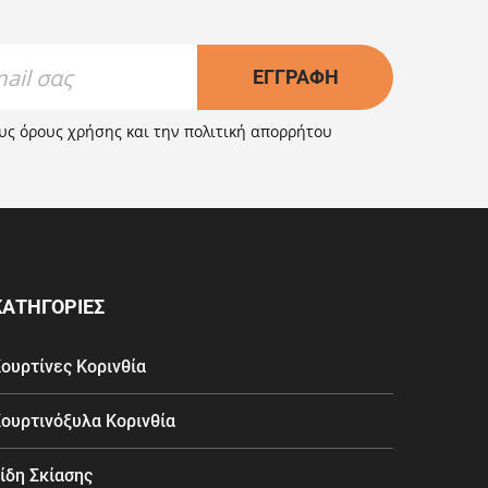
ΕΓΓΡΑΦΉ
ους
όρους χρήσης
και την
πολιτική απορρήτου
ΚΑΤΗΓΟΡΙΕΣ
ουρτίνες Κορινθία
ουρτινόξυλα Κορινθία
ίδη Σκίασης