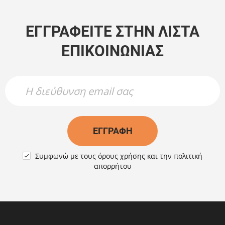
ΕΓΓΡΑΦΕΊΤΕ ΣΤΗΝ ΛΊΣΤΑ
ΕΠΙΚΟΙΝΩΝΊΑΣ
Newsletter Name
Newsletter Email
ΕΓΓΡΑΦΉ
Συμφωνώ με τους
όρους χρήσης
και την
πολιτική

απορρήτου