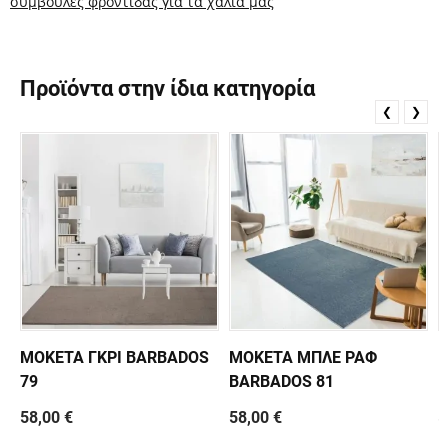
συμβουλές φροντίδας για τα χαλιά μας
Προϊόντα στην ίδια κατηγορία
❮
❯
ΜΟΚΕΤΑ ΓΚΡΙ BARBADOS
ΜΟΚΕΤΑ ΜΠΛΕ ΡΑΦ
Μ
79
BARBADOS 81
B
58,00 €
58,00 €
5