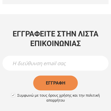
ΕΓΓΡΑΦΕΊΤΕ ΣΤΗΝ ΛΊΣΤΑ
ΕΠΙΚΟΙΝΩΝΊΑΣ
Newsletter Name
Newsletter Email
ΕΓΓΡΑΦΉ
Συμφωνώ με τους
όρους χρήσης
και την
πολιτική

απορρήτου