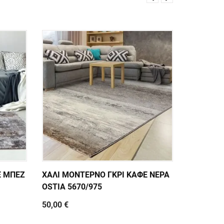
SOLD 
Ε ΜΠΕΖ
ΧΑΛΙ ΜΟΝΤΕΡΝΟ ΓΚΡΙ ΚΑΦΕ ΝΕΡΑ
ΧΑΛΙ ΑΦ
OSTIA 5670/975
ΝΕΡΑ OST
50,00 €
0,00 €