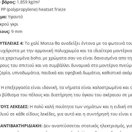
ό βάρος:
1.859 kg/m²
:
PP (polypropylene) heatset frieze
μα:
Υφαντό
κρού γκρι
λους:
9 mm
ΤΕΛΕΙΑΣ 4:
Το χαλί Monza θα αναδείξει έντονα με τα φωτεινά τ
ευχάριστα με την αρμονική πολυχρωμία και τα ιδιαίτερα μοντέρν
πια χαριτωμένα boho, με χρώματα σαν να είναι δανεισμένα απο τ
ρους του σπιτιού και να συμβάλλει δυναμικά στο μοντέρνο πνεύμα
ζαρία, υπνοδωμάτια, παιδικά και εφηβικά δωμάτια, καθιστικό ακόμη
Η επεξεργασία είναι ιδανική, τα νήματα είναι καλοστρωμένα και
 βύθισμα του πέλους και διατήρηση του όγκου του ακέραιου σε μ
ΤΟΥΣ ΛΕΚΕΔΕΣ:
Η πολύ καλή ποιότητα των νημάτων και η ειδική ε
λιού σε κάθε είδους λεκέδες, για αυτό και η συντήρησή του είναι 
-ΑΝΤΙΒΑΚΤΗΡΙΔΙΑΚΗ:
Δεν αναπτύσσεται στατικός ηλεκτρισμός, για