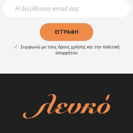
Newsletter Name
Newsletter Email
ΕΓΓΡΑΦΉ
Συμφωνώ με τους
όρους χρήσης
και την
πολιτική

απορρήτου