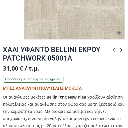
Zo
Zo
Zo
Zo
Zo
ΧΑΛΙ ΥΦΑΝΤΟ BELLINI ΕΚΡΟΥ
PATCHWORK 85001A
31,00 € / τ.μ.
Παράδοση σε 3-5 εργάσιμες ημέρες
ΜΠΕΖ ΑΝΑΓΛΥΦΗ ΠΟΛΥΤΕΛΗΣ ΜΟΚΕΤΑ
Οι ανάγλυφες μοκέτες
Bellini της New Plan
χαρίζουν αίσθηση
πολυτέλειας και ανανέωσης στον χώρο σας με τη ζεστασιά και
την κομψότητά τους. Με διακριτικά μοτίβα και γήινες
αποχρώσεις, δίνουν μία γαλήνια και μοντέρνα εικόνα, ενώ το
πλούσιο υλικό τους με 20mm πέλους, χαρίζει πολυτέλεια στον