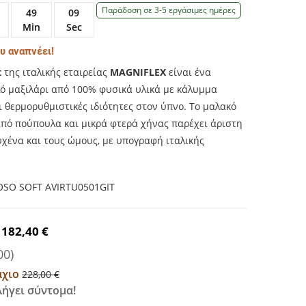
Παράδοση σε 3-5 εργάσιμες ημέρες
49
08
Min
Sec
υ αναπνέει!
t
της ιταλικής εταιρείας
MAGNIFLEX
είναι ένα
λό μαξιλάρι από 100% φυσικά υλικά με κάλυμμα
αι θερμορυθμιστικές ιδιότητες στον ύπνο. Το μαλακό
από πούπουλα και μικρά φτερά χήνας παρέχει άριστη
υχένα και τους ώμους, με υπογραφή ιταλικής
OSO SOFT AVIRTU0501GIT
182,40 €
00)
μάχιο
228,00 €
ήγει σύντομα!