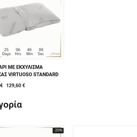
25
06
49
08
Days
Hrs
Min
Sec
ΑΡΙ ΜΕ ΕΚΧΥΛΙΣΜΑ
ΑΣ VIRTUOSO STANDARD
 €
129,60 €
γορία
-20%