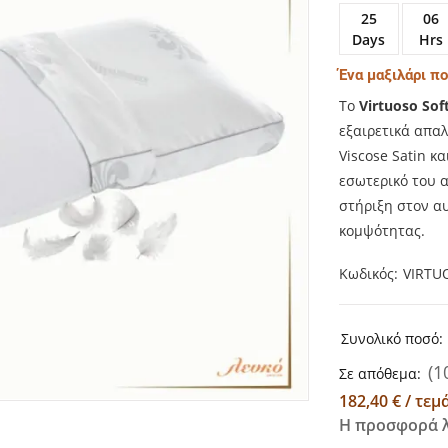
25
06
Days
Hrs
Ένα μαξιλάρι πο
Το
Virtuoso Sof
εξαιρετικά απα
Viscose Satin κ
εσωτερικό του 
στήριξη στον α
κομψότητας.
Κωδικός
VIRTU
Συνολικό ποσό:
(1
Σε απόθεμα:
182,40 € / τε
Η προσφορά λ