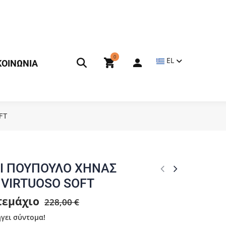
0
EL
ΚΟΙΝΩΝΙΑ
FT
Ι ΠΟΥΠΟΥΛΟ ΧΗΝΑΣ
VIRTUOSO SOFT
 τεμάχιο
228,00 €
γει σύντομα!