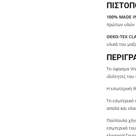
ΠΙΣΤΟΠ
100% MADE IN
πρώτων υλών έ
OEKO-TEX CLA
υλικά του μαξ
ΠΕΡΙΓΡ
Το ύφασμα Vis
ιδιότητες του
Η εσωτερική θ
Το εσωτερικό 
απαλό και ελα
Πούπουλο χήνα
εσωτερικό του
εξασφαλίζοντα