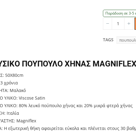
Παράδοση σε 3-5 
Quantity
Qu
TAGS
πουπουλ
ΥΣΙΚΟ ΠΟΥΠΟΥΛΟ ΧΗΝΑΣ
MAGNIFLE
ΙΣ: 50Χ80cm
 3 χρόνια
ΗΤΑ: Μαλακό
 ΥΛΙΚΟ: Viscose Satin
Ο ΥΛΙΚΟ: 80% λευκό πούπουλο χήνας και 20% μικρά φτερά χήνας
Η: Ιταλία
ΑΣΤΗΣ: Magniflex
: Η εξωτερική θήκη αφαιρείται εύκολα και πλένεται στους 30 βαθ