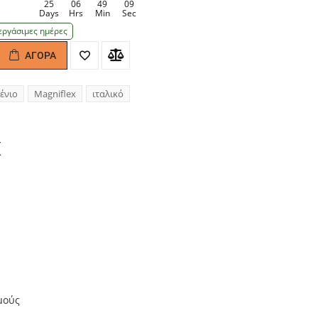
25
06
49
08
Days
Hrs
Min
Sec
εργάσιμες ημέρες
ΑΓΟΡΆ
antity
ένιο
Magniflex
ιταλικό
X
μούς