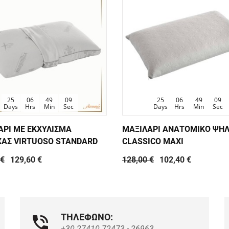
25
06
49
08
25
06
49
08
Days
Hrs
Min
Sec
Days
Hrs
Min
Sec
ΑΡΙ ΜΕ ΕΚΧΥΛΙΣΜΑ
ΜΑΞΙΛΑΡΙ ΑΝΑΤΟΜΙΚΟ ΨΗ
ΑΣ VIRTUOSO STANDARD
CLASSICO MAXI
 €
129,60 €
128,00 €
102,40 €
ΤΗΛΕΦΩΝΟ:
+30 27410 72473 - 26963