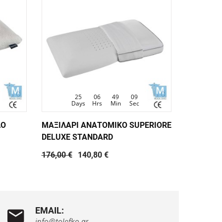
25
06
49
08
Days
Hrs
Min
Sec
D
ΛΟ
ΜΑΞΙΛΑΡΙ ΑΝΑΤΟΜΙΚΟ SUPERIORE
ΜΑΞΙΛΑΡ
DELUXE STANDARD
DELUXE 
176,00 €
140,80 €
176,00 €
EMAIL:
info@tolefko.gr