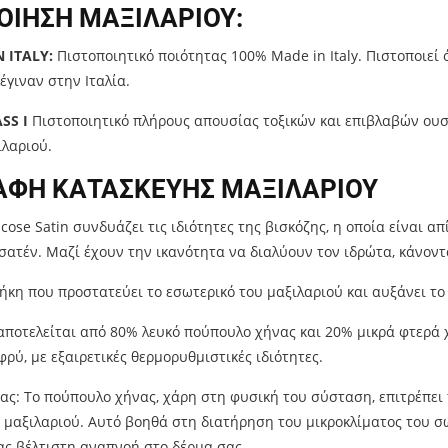
ΟΙΗΣΗ ΜΑΞΙΛΑΡΙΟΥ:
 ITALY:
Πιστοποιητικό ποιότητας 100% Made in Italy. Πιστοποιεί 
γιναν στην Ιταλία.
SS I
Πιστοποιητικό πλήρους απουσίας τοξικών και επιβλαβών ουσι
ιλαριού.
ΑΦΗ ΚΑΤΑΣΚΕΥΗΣ ΜΑΞΙΛΑΡΙΟΥ
cose Satin συνδυάζει τις ιδιότητες της βισκόζης, η οποία είναι α
 σατέν. Μαζί έχουν την ικανότητα να διαλύουν τον ιδρώτα, κάνον
ήκη που προστατεύει το εσωτερικό του μαξιλαριού και αυξάνει το 
αποτελείται από 80% λευκό πούπουλο χήνας και 20% μικρά φτερά χ
φρύ, με εξαιρετικές θερμορυθμιστικές ιδιότητες.
ς: Το πούπουλο χήνας, χάρη στη φυσική του σύσταση, επιτρέπει
 μαξιλαριού. Αυτό βοηθά στη διατήρηση του μικροκλίματος του σώ
ς βέλτιστη αναπνοή στο δέρμα σας.