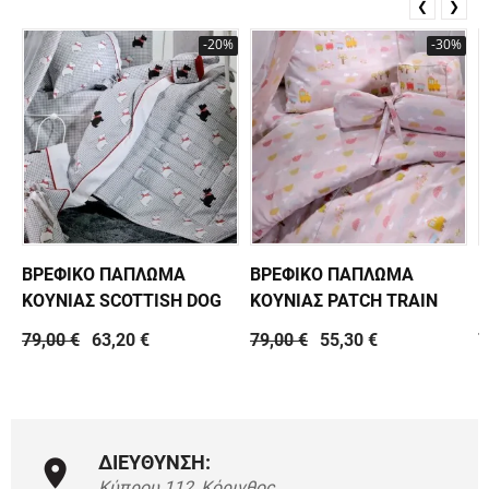
❮
❯
-20%
-30%
ΒΡΕΦΙΚΟ ΠΑΠΛΩΜΑ
ΒΡΕΦΙΚΟ ΠΑΠΛΩΜΑ
Β
ΚΟΥΝΙΑΣ SCOTTISH DOG
ΚΟΥΝΙΑΣ PATCH TRAIN
Κ
79,00 €
63,20 €
79,00 €
55,30 €
7
ΔΙΕΥΘΥΝΣΗ:
Κύπρου 112, Κόρινθος