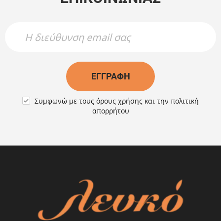
Newsletter Name
Newsletter Email
ΕΓΓΡΑΦΉ
Συμφωνώ με τους
όρους χρήσης
και την
πολιτική

απορρήτου