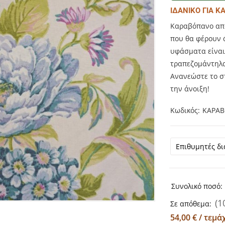
ΙΔΑΝΙΚΟ ΓΙΑ 
Καραβόπανο από
που θα φέρουν 
υφάσματα είναι 
τραπεζομάντηλ
Ανανεώστε το σ
την άνοιξη!
Κωδικός
ΚΑΡΑΒ
Συνολικό ποσό:
(1
Σε απόθεμα:
54,00 € / τεμά