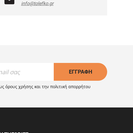
info@tolefko.gr
ΕΓΓΡΑΦΉ
ους
όρους χρήσης
και την
πολιτική απορρήτου