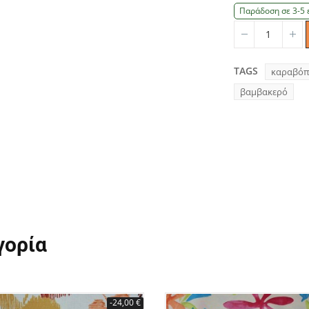
Παράδοση σε 3-5 
Quantity
Qu
TAGS
καραβόπ
βαμβακερό
γορία
-24,00 €