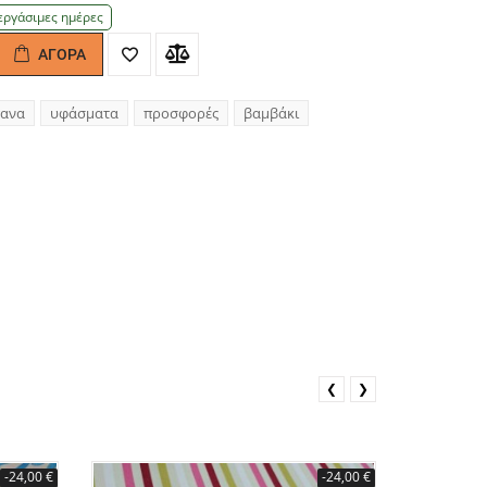
εργάσιμες ημέρες
ΑΓΟΡΆ
antity
ανα
υφάσματα
προσφορές
βαμβάκι
❮
❯
-24,00 €
-24,00 €