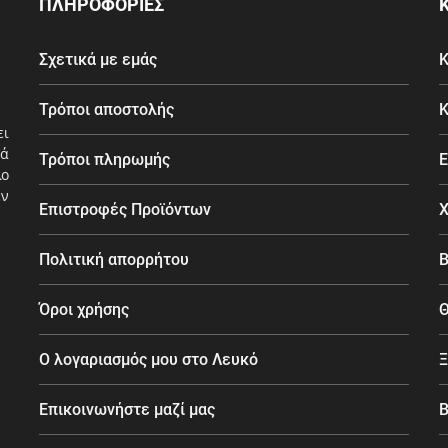
ΠΛΗΡΟΦΟΡΙΕΣ
Σχετικά με εμάς
Κ
Τρόποι αποστολής
Κ
ει
ά
Τρόποι πληρωμής
Ε
λο
εν
Επιστροφές Προϊόντων
Χ
Πολιτική απορρήτου
Β
Όροι χρήσης
Θ
Ο λογαριασμός μου στο Λευκό
Ξ
Επικοινωνήστε μαζί μας
B