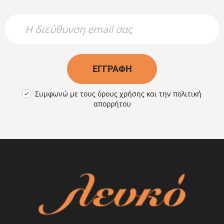
Newsletter Name
Newsletter Email
ΕΓΓΡΑΦΉ
Συμφωνώ με τους
όρους χρήσης
και την
πολιτική

απορρήτου