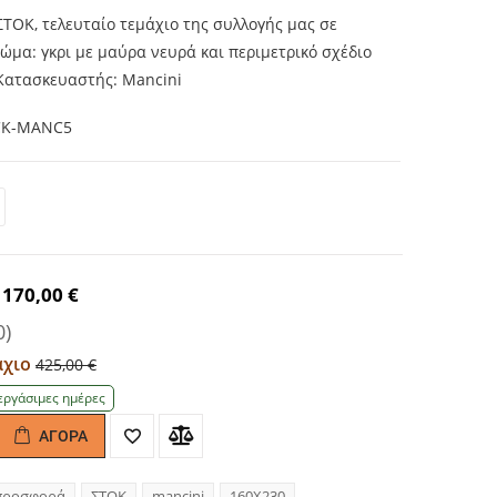
ΤΟΚ, τελευταίο τεμάχιο της συλλογής μας σε
ώμα: γκρι με μαύρα νευρά και περιμετρικό σχέδιο
Κατασκευαστής: Mancini
CK-MANC5
170,00 €
0)
μάχιο
425,00 €
εργάσιμες ημέρες
ΑΓΟΡΆ
antity
προσφορά
ΣΤΟΚ
mancini
160Χ230