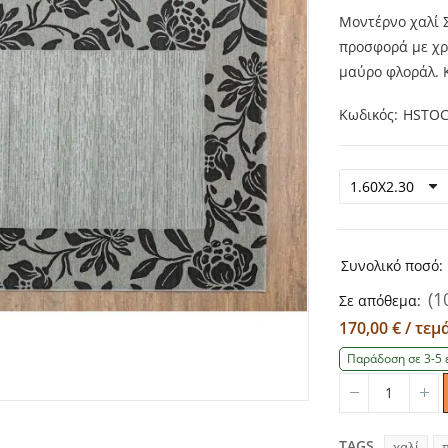
Μοντέρνο χαλί Σ
προσφορά με χρ
μαύρο φλοράλ. 
Κωδικός
HSTO
Συνολικό ποσό:
(1
Σε απόθεμα:
170,00 € / τε
Παράδοση σε 3-5 
Quantity
Qu
TAGS
χαλί