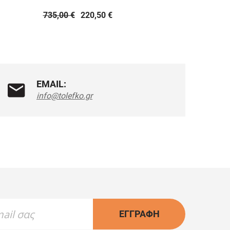
735,00 €
220,50 €
735,00 €
EMAIL:
info@tolefko.gr
ΕΓΓΡΑΦΉ