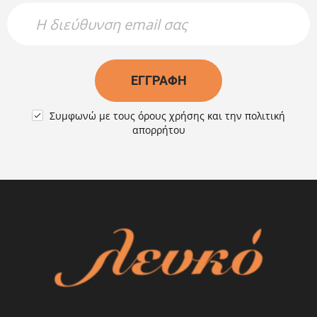
Newsletter Name
Newsletter Email
ΕΓΓΡΑΦΉ
Συμφωνώ με τους
όρους χρήσης
και την
πολιτική

απορρήτου