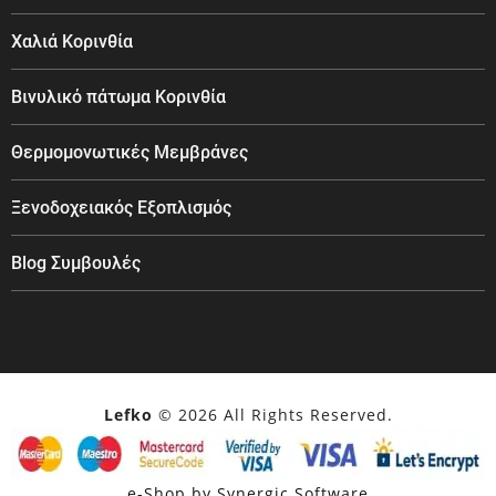
Χαλιά Κορινθία
Βινυλικό πάτωμα Κορινθία
Θερμομονωτικές Μεμβράνες
Ξενοδοχειακός Εξοπλισμός
Blog Συμβουλές
Lefko
© 2026 All Rights Reserved.
e-Shop by Synergic Software