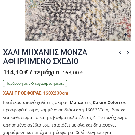
Zo
Zo
Zo
Zo
ΧΑΛΙ ΜΗΧΑΝΗΣ MONZA
ΑΦΗΡΗΜΕΝΟ ΣΧΕΔΙΟ
114,10 € / τεμάχιο
163,00 €
Παράδοση σε 3-5 εργάσιμες ημέρες
ΧΑΛΙ ΠΡΟΣΦΟΡΑΣ 160Χ230cm
Ιδιαίτερα απαλό χαλί της σειράς
Monza
της
Colore Colori
σε
προσφορά έτοιμο, κομμένο σε διάσταση 160*230cm, ιδανικό
για κάθε δωμάτιο και με βαθμό πολυτέλειας 4! Το πολύχρωμο
αφηρημένο σχέδιό του, ταιριάζει με όλα και δημιουργεί
χαρούμενη και μπόχο ατμόσφαιρα. Χαλί ελεγμένο για