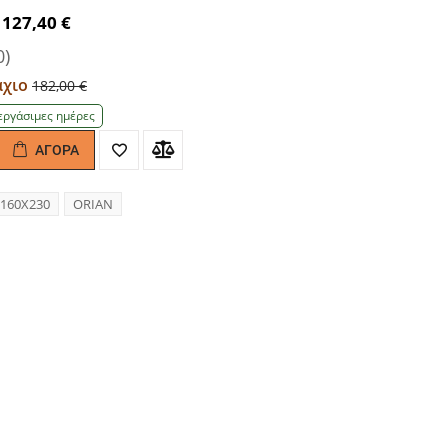
127,40 €
0)
μάχιο
182,00 €
εργάσιμες ημέρες
ΑΓΟΡΆ
antity
160Χ230
ORIAN