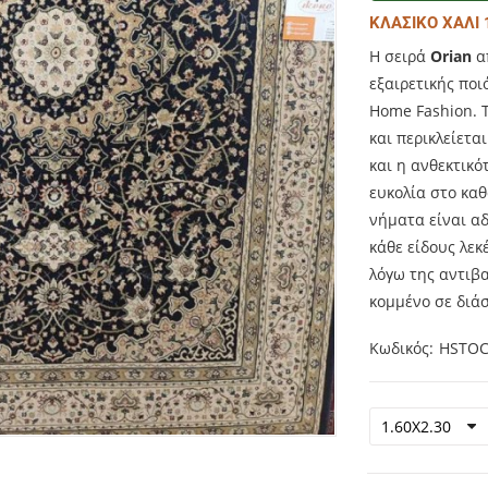
ΚΛΑΣΙΚΟ ΧΑΛΙ
Η σειρά
Orian
απ
εξαιρετικής ποι
Home Fashion. Τ
και περικλείετα
και η ανθεκτικό
ευκολία στο κα
νήματα είναι α
κάθε είδους λεκ
λόγω της αντιβα
κομμένο σε διά
Κωδικός
HSTOC