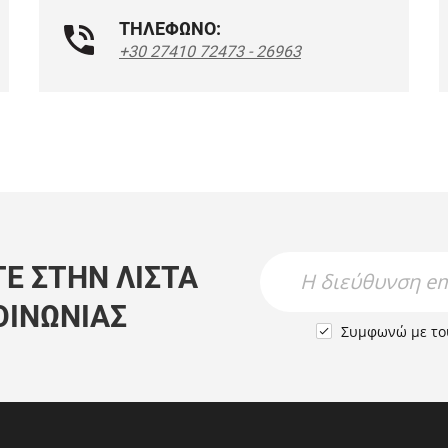
ΤΗΛΕΦΩΝΟ:
+30 27410 72473 - 26963
Newsletter Name
Newsletter Email
Ε ΣΤΗΝ ΛΊΣΤΑ
ΟΙΝΩΝΊΑΣ
Συμφωνώ με τ
