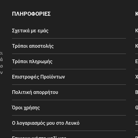
ΠΛΗΡΟΦΟΡΙΕΣ
Σχετικά με εμάς
Κ
Τρόποι αποστολής
Κ
ει
ά
Τρόποι πληρωμής
Ε
λο
εν
Επιστροφές Προϊόντων
Χ
Πολιτική απορρήτου
Β
Όροι χρήσης
Θ
Ο λογαριασμός μου στο Λευκό
Ξ