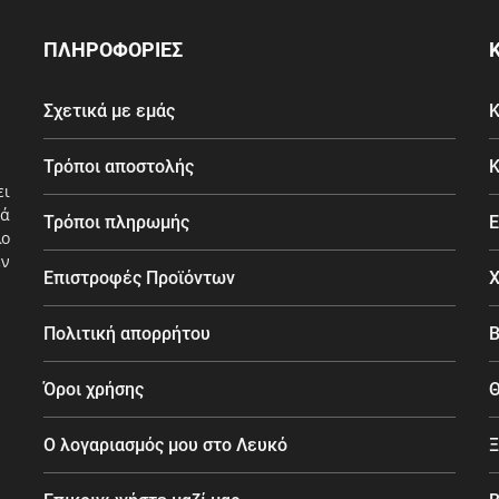
ΠΛΗΡΟΦΟΡΙΕΣ
Σχετικά με εμάς
Κ
Τρόποι αποστολής
Κ
ει
ά
Τρόποι πληρωμής
Ε
λο
εν
Επιστροφές Προϊόντων
Χ
Πολιτική απορρήτου
Β
Όροι χρήσης
Θ
Ο λογαριασμός μου στο Λευκό
Ξ