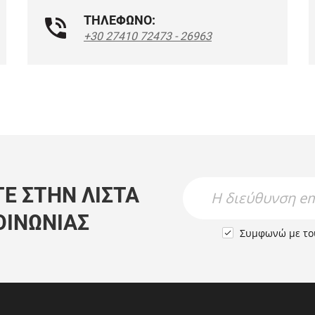
ΤΗΛΕΦΩΝΟ:
+30 27410 72473 - 26963
Newsletter Name
Newsletter Email
Ε ΣΤΗΝ ΛΊΣΤΑ
ΟΙΝΩΝΊΑΣ
Συμφωνώ με τ
