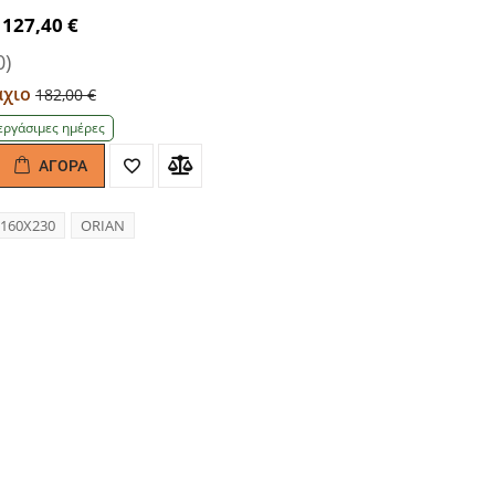
127,40 €
0)
μάχιο
182,00 €
εργάσιμες ημέρες
ΑΓΟΡΆ
antity
160Χ230
ORIAN