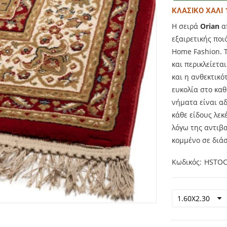
ΚΛΑΣΙΚΟ ΧΑΛΙ
Η σειρά
Orian
απ
εξαιρετικής ποι
Home Fashion. Τ
και περικλείετα
και η ανθεκτικό
ευκολία στο κα
νήματα είναι α
κάθε είδους λεκ
λόγω της αντιβα
κομμένο σε διά
Κωδικός
HSTOC