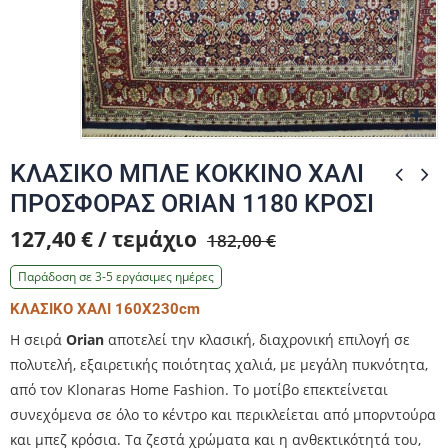
Zo
Zo
Zo
ΚΛΑΣΙΚΟ ΜΠΛΕ ΚΟΚΚΙΝΟ ΧΑΛΙ
ΠΡΟΣΦΟΡΑΣ ORIAN 1180 ΚΡΟΣΙ
127,40 € / τεμάχιο
182,00 €
Παράδοση σε 3-5 εργάσιμες ημέρες
ΚΛΑΣΙΚΟ ΧΑΛΙ 160Χ230cm
Η σειρά
Orian
αποτελεί την κλασική, διαχρονική επιλογή σε
πολυτελή, εξαιρετικής ποιότητας χαλιά, με μεγάλη πυκνότητα,
από τον Klonaras Home Fashion. Το μοτίβο επεκτείνεται
συνεχόμενα σε όλο το κέντρο και περικλείεται από μπορντούρα
και μπεζ κρόσια. Τα ζεστά χρώματα και η ανθεκτικότητά του,