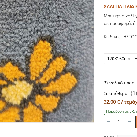
ΧΑΛΙ ΓΙΑ ΠΑΙΔ
Μοντέρνο χαλί γ
σε προσφορά, έ
Κωδικός
HSTOC
Συνολικό ποσό:
(1)
Σε απόθεμα:
32,00 € / τεμά
Παράδοση σε 3-5 
Quantity
Qu