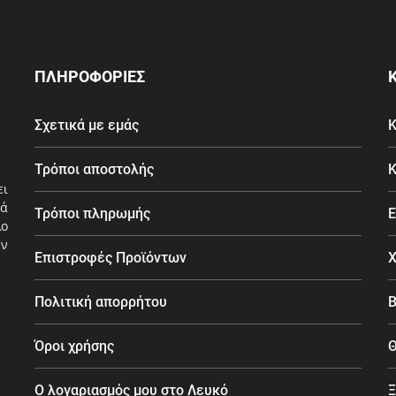
ΠΛΗΡΟΦΟΡΙΕΣ
Σχετικά με εμάς
Κ
Τρόποι αποστολής
Κ
ει
ά
Τρόποι πληρωμής
Ε
λο
εν
Επιστροφές Προϊόντων
Χ
Πολιτική απορρήτου
Β
Όροι χρήσης
Θ
Ο λογαριασμός μου στο Λευκό
Ξ