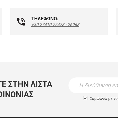
ΤΗΛΕΦΩΝΟ:
+30 27410 72473 - 26963
Newsletter Name
Newsletter Email
Ε ΣΤΗΝ ΛΊΣΤΑ
ΟΙΝΩΝΊΑΣ
Συμφωνώ με τ
