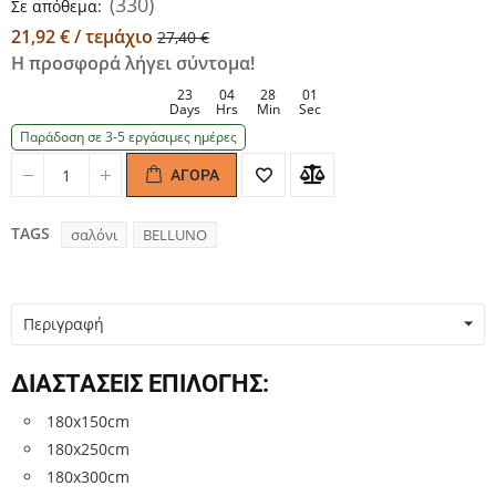
(330)
Σε απόθεμα:
21,92 € / τεμάχιο
27,40 €
Η προσφορά λήγει σύντομα!
23
04
28
01
Days
Hrs
Min
Sec
Παράδοση σε 3-5 εργάσιμες ημέρες
ΑΓΟΡΆ
Quantity
Quantity
TAGS
σαλόνι
BELLUNO
Περιγραφή
ΔΙΑΣΤΑΣΕΙΣ ΕΠΙΛΟΓΗΣ:
180x150cm
180x250cm
180x300cm