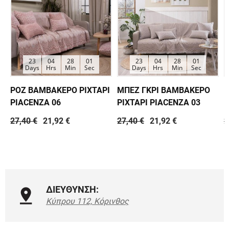
23
04
28
01
23
04
28
01
Days
Hrs
Min
Sec
Days
Hrs
Min
Sec
ΡΟΖ ΒΑΜΒΑΚΕΡΟ ΡΙΧΤΑΡΙ
ΜΠΕΖ ΓΚΡΙ ΒΑΜΒΑΚΕΡΟ
Κ
PIACENZA 06
ΡΙΧΤΑΡΙ PIACENZA 03
Ρ
27,40 €
21,92 €
27,40 €
21,92 €
2
ΔΙΕΥΘΥΝΣΗ:
Κύπρου 112, Κόρινθος