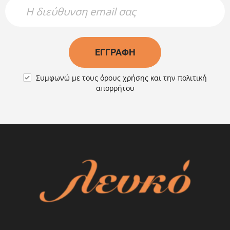
Newsletter Name
Newsletter Email
ΕΓΓΡΑΦΉ
Συμφωνώ με τους
όρους χρήσης
και την
πολιτική

απορρήτου