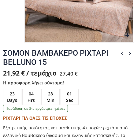
Zo
Zo
Zo
ΣΟΜΟΝ ΒΑΜΒΑΚΕΡΟ ΡΙΧΤΑΡΙ
BELLUNO 15
21,92 € / τεμάχιο
27,40 €
Η προσφορά λήγει σύντομα!
23
04
28
01
Days
Hrs
Min
Sec
Παράδοση σε 3-5 εργάσιμες ημέρες
ΡΙΧΤΑΡΙ ΓΙΑ ΟΛΕΣ ΤΙΣ ΕΠΟΧΕΣ
Εξαιρετικής ποιότητας και αισθητικής 4 εποχών ριχτάρι από
ελληνικό βαμβακερό ύφασμα και ελληνικής κατασκευής. Το