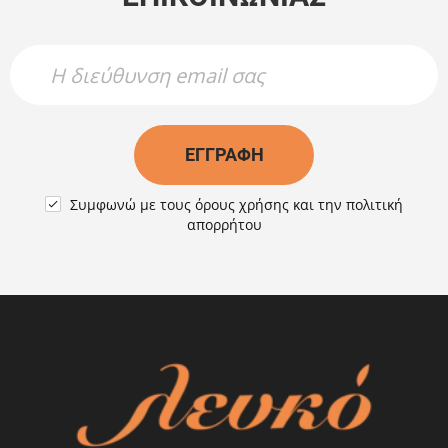
Newsletter Name
Newsletter Email
ΕΓΓΡΑΦΉ
Συμφωνώ με τους
όρους χρήσης
και την
πολιτική

απορρήτου