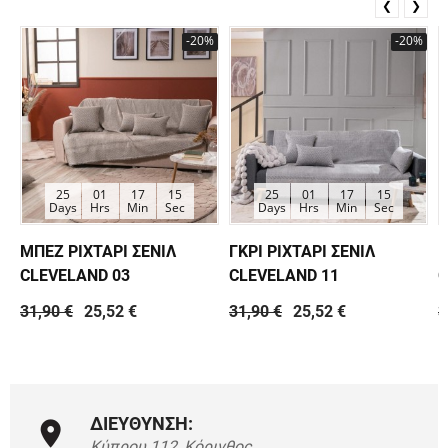
❮
❯
-20%
-20%
25
01
17
14
25
01
17
14
Days
Hrs
Min
Sec
Days
Hrs
Min
Sec
ΜΠΕΖ ΡΙΧΤΑΡΙ ΣΕΝΙΛ
ΓΚΡΙ ΡΙΧΤΑΡΙ ΣΕΝΙΛ
Κ
CLEVELAND 03
CLEVELAND 11
C
31,90 €
25,52 €
31,90 €
25,52 €
3
ΔΙΕΥΘΥΝΣΗ:
Κύπρου 112, Κόρινθος