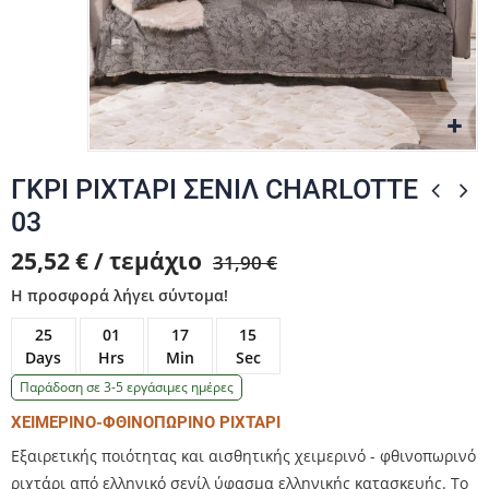
Zo
Zo
Zo
ΓΚΡΙ ΡΙΧΤΑΡΙ ΣΕΝΙΛ CHARLOTTE
03
25,52 € / τεμάχιο
31,90 €
Η προσφορά λήγει σύντομα!
25
01
17
14
Days
Hrs
Min
Sec
Παράδοση σε 3-5 εργάσιμες ημέρες
ΧΕΙΜΕΡΙΝΟ-ΦΘΙΝΟΠΩΡΙΝΟ ΡΙΧΤΑΡΙ
Εξαιρετικής ποιότητας και αισθητικής χειμερινό - φθινοπωρινό
ριχτάρι από ελληνικό σενίλ ύφασμα ελληνικής κατασκευής. Το