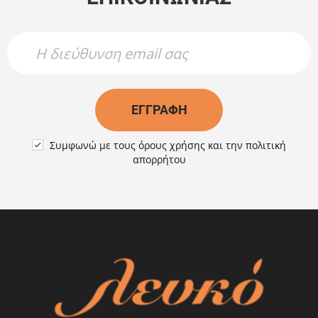
Newsletter Name
Newsletter Email
ΕΓΓΡΑΦΉ
Συμφωνώ με τους
όρους χρήσης
και την
πολιτική

απορρήτου