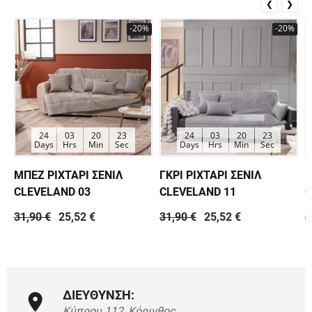
❮
❯
-20%
-20%
24
03
20
23
24
03
20
23
Days
Hrs
Min
Sec
Days
Hrs
Min
Sec
ΜΠΕΖ ΡΙΧΤΑΡΙ ΣΕΝΙΛ
ΓΚΡΙ ΡΙΧΤΑΡΙ ΣΕΝΙΛ
Κ
CLEVELAND 03
CLEVELAND 11
C
31,90 €
25,52 €
31,90 €
25,52 €
3
ΔΙΕΥΘΥΝΣΗ:
Κύπρου 112, Κόρινθος