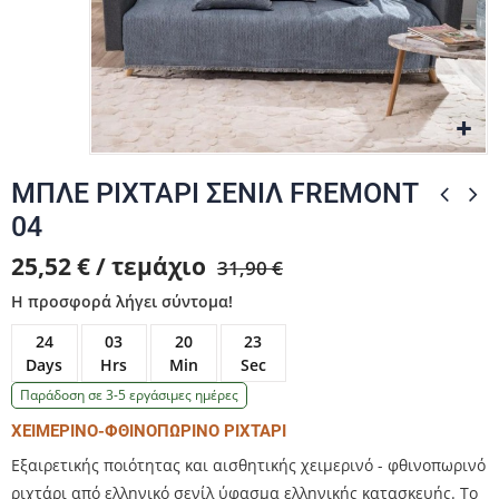
Zo
Zo
Zo
ΜΠΛΕ ΡΙΧΤΑΡΙ ΣΕΝΙΛ FREMONT
04
25,52 € / τεμάχιο
31,90 €
Η προσφορά λήγει σύντομα!
24
03
20
23
Days
Hrs
Min
Sec
Παράδοση σε 3-5 εργάσιμες ημέρες
ΧΕΙΜΕΡΙΝΟ-ΦΘΙΝΟΠΩΡΙΝΟ ΡΙΧΤΑΡΙ
Εξαιρετικής ποιότητας και αισθητικής χειμερινό - φθινοπωρινό
ριχτάρι από ελληνικό σενίλ ύφασμα ελληνικής κατασκευής. Το