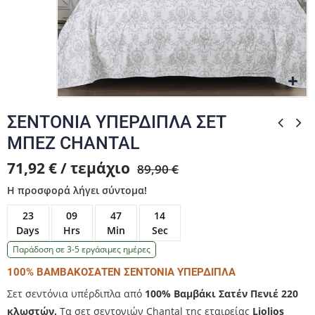
Zo
Zo
Zo
Zo
Zo
ΣΕΝΤΟΝΙΑ ΥΠΕΡΔΙΠΛΑ ΣΕΤ
ΜΠΕΖ CHANTAL
71,92 € / τεμάχιο
89,90 €
Η προσφορά λήγει σύντομα!
23
09
47
14
Days
Hrs
Min
Sec
Παράδοση σε 3-5 εργάσιμες ημέρες
100% ΒΑΜΒΑΚΟΣΑΤΕΝ ΣΕΝΤΟΝΙΑ ΥΠΕΡΔΙΠΛΑ
Σετ σεντόνια υπέρδιπλα από
100% Βαμβάκι Σατέν Πενιέ 220
κλωστών.
Τα σετ σεντονιών Chantal της εταιρείας
Liolios