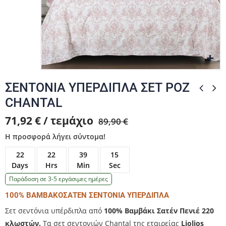
Zo
Zo
Zo
Zo
Zo
ΣΕΝΤΟΝΙΑ ΥΠΕΡΔΙΠΛΑ ΣΕΤ ΡΟΖ
CHANTAL
71,92 € / τεμάχιο
89,90 €
Η προσφορά λήγει σύντομα!
22
22
39
15
Days
Hrs
Min
Sec
Παράδοση σε 3-5 εργάσιμες ημέρες
100% ΒΑΜΒΑΚΟΣΑΤΕΝ ΣΕΝΤΟΝΙΑ ΥΠΕΡΔΙΠΛΑ
Σετ σεντόνια υπέρδιπλα από
100% Βαμβάκι Σατέν Πενιέ 220
κλωστών.
Τα σετ σεντονιών Chantal της εταιρείας
Liolios