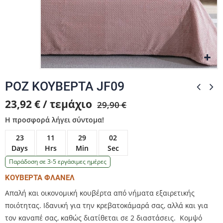
Zo
Zo
Zo
ΡΟΖ ΚΟΥΒΕΡΤΑ JF09
23,92 € / τεμάχιο
29,90 €
Η προσφορά λήγει σύντομα!
23
11
29
01
Days
Hrs
Min
Sec
Παράδοση σε 3-5 εργάσιμες ημέρες
ΚΟΥΒΕΡΤΑ ΦΛΑΝΕΛ
Απαλή και οικονομική κουβέρτα από νήματα εξαιρετικής
ποιότητας. Ιδανική για την κρεβατοκάμαρά σας, αλλά και για
τον καναπέ σας, καθώς διατίθεται σε 2 διαστάσεις. Κομψό