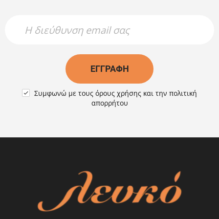
Newsletter Name
Newsletter Email
ΕΓΓΡΑΦΉ
Συμφωνώ με τους
όρους χρήσης
και την
πολιτική

απορρήτου