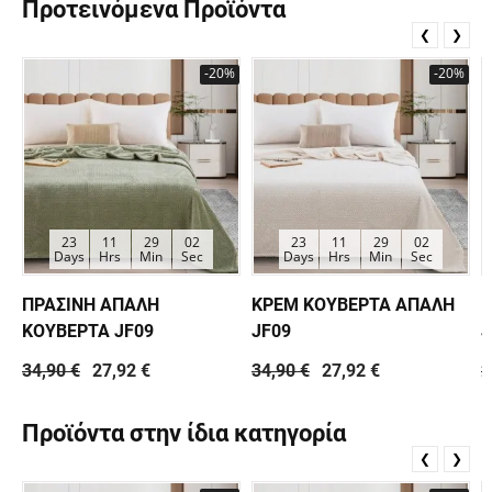
Προτεινόμενα Προϊόντα
❮
❯
-20%
-20%
23
11
29
01
23
11
29
01
Days
Hrs
Min
Sec
Days
Hrs
Min
Sec
ΠΡΑΣΙΝΗ ΑΠΑΛΗ
ΚΡΕΜ ΚΟΥΒΕΡΤΑ ΑΠΑΛΗ
Κ
ΚΟΥΒΕΡΤΑ JF09
JF09
J
34,90 €
27,92 €
34,90 €
27,92 €
2
Προϊόντα στην ίδια κατηγορία
❮
❯