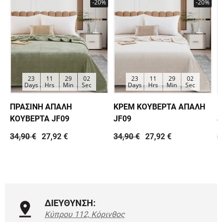
-20%
-20%
23
11
29
01
23
11
29
01
Days
Hrs
Min
Sec
Days
Hrs
Min
Sec
ΠΡΑΣΙΝΗ ΑΠΑΛΗ
ΚΡΕΜ ΚΟΥΒΕΡΤΑ ΑΠΑΛΗ
Κ
ΚΟΥΒΕΡΤΑ JF09
JF09
J
34,90 €
27,92 €
34,90 €
27,92 €
2
ΔΙΕΥΘΥΝΣΗ:
Κύπρου 112, Κόρινθος