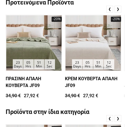
Προτεινόμενα Προϊόντα
❮
❯
-20%
-20%
23
05
51
12
23
05
51
12
Days
Hrs
Min
Sec
Days
Hrs
Min
Sec
ΠΡΑΣΙΝΗ ΑΠΑΛΗ
ΚΡΕΜ ΚΟΥΒΕΡΤΑ ΑΠΑΛΗ
Κ
ΚΟΥΒΕΡΤΑ JF09
JF09
J
34,90 €
27,92 €
34,90 €
27,92 €
2
Προϊόντα στην ίδια κατηγορία
❮
❯