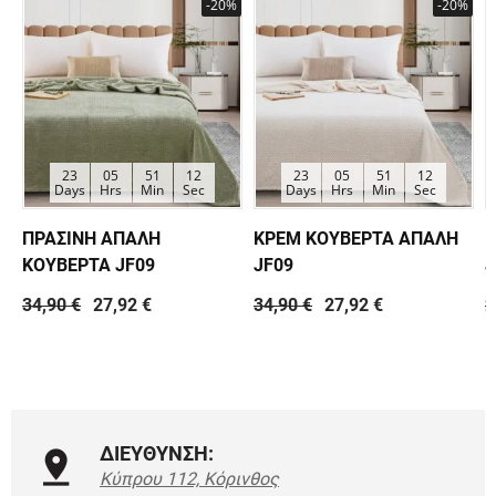
-20%
-20%
23
05
51
12
23
05
51
12
Days
Hrs
Min
Sec
Days
Hrs
Min
Sec
ΠΡΑΣΙΝΗ ΑΠΑΛΗ
ΚΡΕΜ ΚΟΥΒΕΡΤΑ ΑΠΑΛΗ
Κ
ΚΟΥΒΕΡΤΑ JF09
JF09
J
34,90 €
27,92 €
34,90 €
27,92 €
2
ΔΙΕΥΘΥΝΣΗ:
Κύπρου 112, Κόρινθος