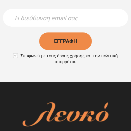
Newsletter Name
Newsletter Email
ΕΓΓΡΑΦΉ
Συμφωνώ με τους
όρους χρήσης
και την
πολιτική

απορρήτου