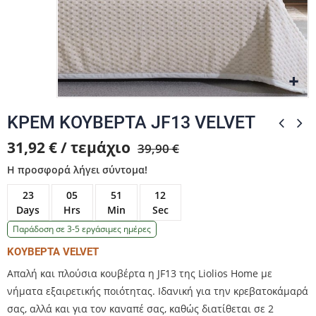
Zo
Zo
Zo
ΚΡΕΜ ΚΟΥΒΕΡΤΑ JF13 VELVET
31,92 € / τεμάχιο
39,90 €
Η προσφορά λήγει σύντομα!
23
05
51
12
Days
Hrs
Min
Sec
Παράδοση σε 3-5 εργάσιμες ημέρες
ΚΟΥΒΕΡΤΑ VELVET
Απαλή και πλούσια κουβέρτα η JF13 της Liolios Home με
νήματα εξαιρετικής ποιότητας. Ιδανική για την κρεβατοκάμαρά
σας, αλλά και για τον καναπέ σας, καθώς διατίθεται σε 2