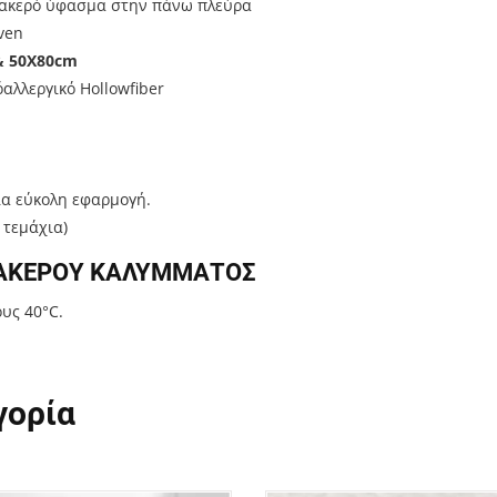
βακερό ύφασμα στην πάνω πλεύρα
ven
& 50X80cm
αλλεργικό Hollowfiber
ια εύκολη εφαρμογή.
 τεμάχια)
ΑΚΕΡΟΥ ΚΑΛΥΜΜΑΤΟΣ
υς 40°C.
γορία