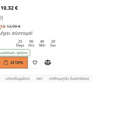
10,32 €
0)
χιο
12,90 €
ήγει σύντομα!
25
00
40
20
Days
Hrs
Min
Sec
εργάσιμες ημέρες
ΑΓΟΡΆ
antity
υπνοδωμάτιο
σετ
επιθυμητές διαστάσεις