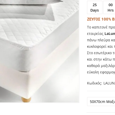
25
00
Days
Hrs
ΖΕΥΓΟΣ 100% 
Το καπιτονέ πρ
εταιρείας
LaLu
πάνω πλεύρα και
κυκλοφορεί και
Στο εσωτέρικο 
και στην κάτω 
καθαρά μαξιλάρι
εύκολη εφαρμογ
Κωδικός
LALUN