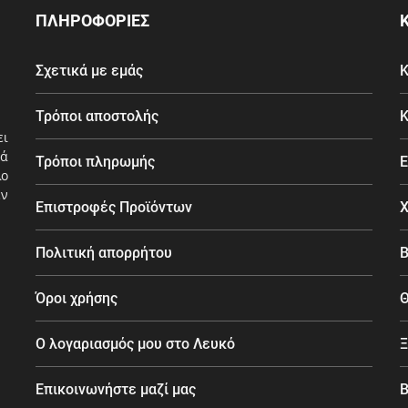
ΠΛΗΡΟΦΟΡΙΕΣ
Σχετικά με εμάς
Κ
Τρόποι αποστολής
Κ
ει
ά
Τρόποι πληρωμής
Ε
λο
εν
Επιστροφές Προϊόντων
Χ
Πολιτική απορρήτου
Β
Όροι χρήσης
Θ
Ο λογαριασμός μου στο Λευκό
Ξ
Επικοινωνήστε μαζί μας
B