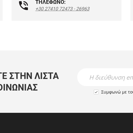
ΤΗΛΕΦΩΝΟ:
+30 27410 72473 - 26963
Newsletter Name
Newsletter Email
Ε ΣΤΗΝ ΛΊΣΤΑ
ΟΙΝΩΝΊΑΣ
Συμφωνώ με τ
