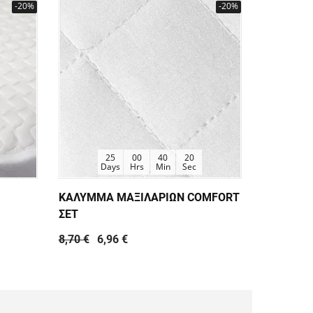
-20%
-20%
25
00
40
20
Days
Hrs
Min
Sec
D
ΚΑΛΥΜΜΑ ΜΑΞΙΛΑΡΙΩΝ COMFORT
ΠΡΟΣΤΑΤ
ΣΕΤ
ELEGANC
8,70 €
6,96 €
16,00 €
1