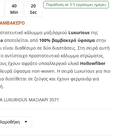
Παράδοση σε 3-5 εργάσιμες ημέρες
40
20
Min
Sec
ΒΑΜΒΑΚΕΡΟ
οστατευτικό κάλυμμα μαξιλαριού
Luxurious
της
na
αποτελείται από
100% βαμβακερό ύφασμα
στην
 είναι διαθέσιμο σε δύο διαστάσεις. Στη σειρά αυτή
 το αντίστοιχο προστατευτικό κάλυμμα στρώματος.
τους έχουν αφράτο υποαλλεργικό υλικό
Hollowfiber
πλευρά ύφασμα non-woven. Η σειρά Luxurious για πιο
α διατίθεται σε ζεύγος και έχουν φερμουάρ για
ή.
A LUXURIOUS ΜΑΞΙΛΑΡΙ 3571