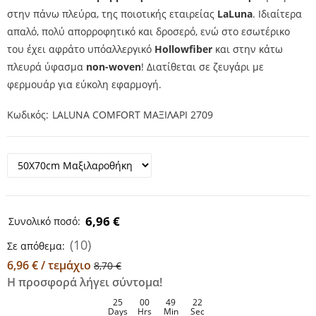
στην πάνω πλεύρα, της ποιοτικής εταιρείας
LaLuna
. Ιδιαίτερα
απαλό, πολύ απορροφητικό και δροσερό, ενώ στο εσωτέρικο
του έχει αφράτο υπόαλλεργικό
Hollowfiber
και στην κάτω
πλευρά ύφασμα
non-woven
! Διατίθεται σε ζευγάρι με
φερμουάρ για εύκολη εφαρμογή.
Κωδικός
LALUNA COMFORT ΜΑΞΙΛΑΡΙ 2709
6,96 €
Συνολικό ποσό:
(10)
Σε απόθεμα:
6,96 € / τεμάχιο
8,70 €
Η προσφορά λήγει σύντομα!
25
00
49
22
Days
Hrs
Min
Sec