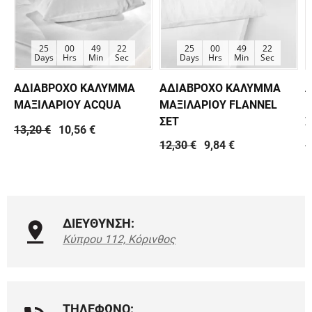
25
00
49
22
25
00
49
22
Days
Hrs
Min
Sec
Days
Hrs
Min
Sec
ΑΔΙΑΒΡΟΧΟ ΚΑΛΥΜΜΑ
ΑΔΙΑΒΡΟΧΟ ΚΑΛΥΜΜΑ
ΜΑΞΙΛΑΡΙΟΥ ACQUA
ΜΑΞΙΛΑΡΙΟΥ FLANNEL
Μ
ΣΕΤ
Σ
13,20 €
10,56 €
12,30 €
9,84 €
1
ΔΙΕΥΘΥΝΣΗ:
Κύπρου 112, Κόρινθος
ΤΗΛΕΦΩΝΟ: