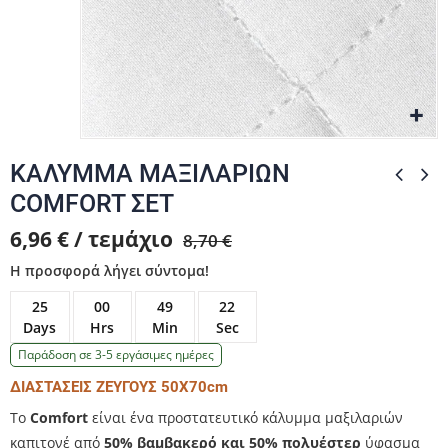
Zo
Zo
ΚΑΛΥΜΜΑ ΜΑΞΙΛΑΡΙΩΝ
COMFORT ΣΕΤ
6,96 € / τεμάχιο
8,70 €
Η προσφορά λήγει σύντομα!
25
00
49
22
Days
Hrs
Min
Sec
Παράδοση σε 3-5 εργάσιμες ημέρες
ΔΙΑΣΤΑΣΕΙΣ ΖΕΥΓΟΥΣ 50Χ70cm
Το
Comfort
είναι ένα προστατευτικό κάλυμμα μαξιλαριών
καπιτονέ από
50% βαμβακερό και 50% πολυέστερ
ύφασμα